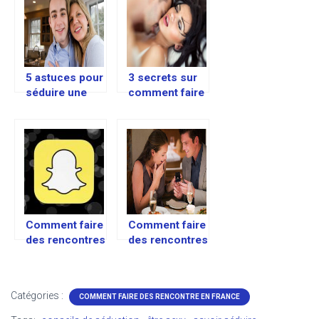
5 astuces pour
3 secrets sur
séduire une
comment faire
cougar
jouir une
femme?
Comment faire
Comment faire
des rencontres
des rencontres
sur snapchat?
rapidement
Catégories :
COMMENT FAIRE DES RENCONTRE EN FRANCE