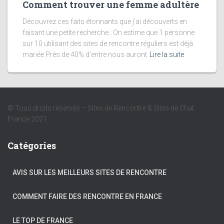
Comment trouver une femme adultère
Découvrez ces faits étonnants que j’ai découverts en
faisant une petite recherche : On estime que 1 personne
sur 10 utilisant des sites de rencontre réguliers est déjà
mariée Près de 40% d’entre nous auront
Lire la suite
© Tous droits réservés – Sites de Rencontre & Sites de Chat
France 2021
Catégories
AVIS SUR LES MEILLEURS SITES DE RENCONTRE
COMMENT FAIRE DES RENCONTRE EN FRANCE
LE TOP DE FRANCE