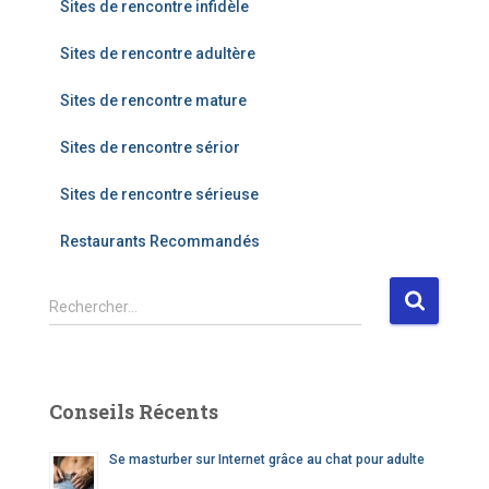
Sites de rencontre infidèle
Sites de rencontre adultère
Sites de rencontre mature
Sites de rencontre sérior
Sites de rencontre sérieuse
Restaurants Recommandés
R
Rechercher…
e
c
h
e
Conseils Récents
r
c
Se masturber sur Internet grâce au chat pour adulte
h