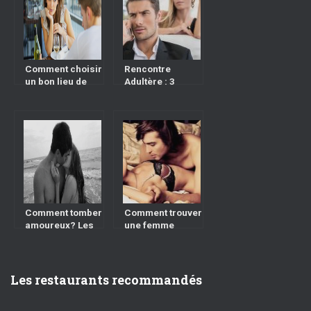
Comment choisir
Rencontre
un bon lieu de
Adultère : 3
rencontre
conseils pour ne
pas vous faire
coincer à tromper
Comment tomber
Comment trouver
amoureux? Les
une femme
étapes à suivre
adultère
Les restaurants recommandés