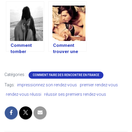
rencontre
ne pas vous
faire coincer à
tromper
Comment
Comment
tomber
trouver une
amoureux? Les
femme adultère
étapes à suivre
Catégories :
COMMENT FAIRE DES RENCONTRE EN FRANCE
Tags:
impressionnez son rendez-vous
premier rendez-vous
rendez-vous réussi
réussir ses premiers rendez-vous