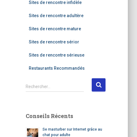
Sites de rencontre infidèle
Sites de rencontre adultère
Sites de rencontre mature
Sites de rencontre sérior
Sites de rencontre sérieuse
Restaurants Recommandés
R
Rechercher…
e
c
h
e
Conseils Récents
r
c
Se masturber sur Internet grâce au
h
chat pour adulte