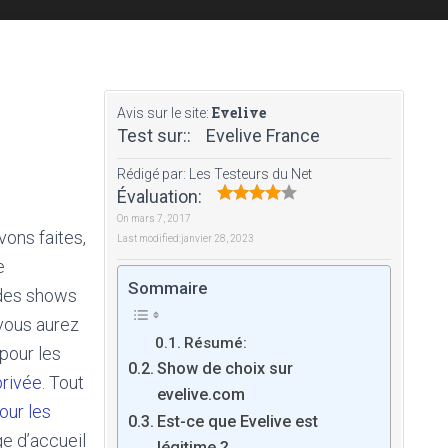
Evelive
Avis sur le site:
Test sur::
Evelive France
Rédigé par:
Les Testeurs du Net
Évaluation:
On
mars 7, 2017
ons faites,
Last modified:
janvier 28, 2023
e
Sommaire
 des shows
 vous aurez
Résumé:
 pour les
Show de choix sur
rivée
. Tout
evelive.com
our les
Est-ce que Evelive est
ge d’accueil
légitime ?