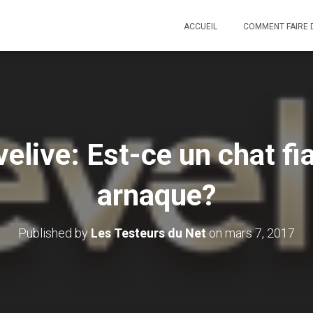
ACCUEIL
COMMENT FAIRE 
velive: Est-ce un chat fi
arnaque?
Published by
Les Testeurs du Net
on
mars 7, 2017