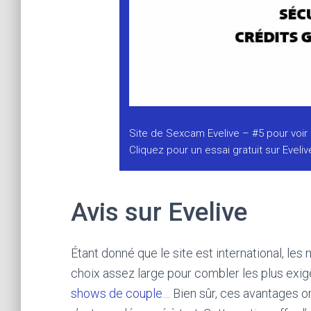
Site de Sexcam Evelive – #5 pour vo
Cliquez pour un essai gratuit sur
Eveli
Avis sur Evelive
Étant donné que le site est international, les
choix assez large pour combler les plus exige
shows de couple
… Bien sûr, ces avantages ont