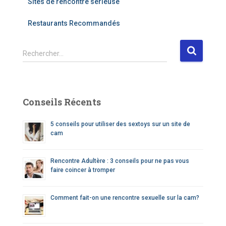
Sites de rencontre sérieuse
Restaurants Recommandés
R
Rechercher…
e
c
h
e
Conseils Récents
r
c
5 conseils pour utiliser des sextoys sur un site de
h
cam
e
r
Rencontre Adultère : 3 conseils pour ne pas vous
faire coincer à tromper
:
Comment fait-on une rencontre sexuelle sur la cam?