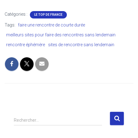
Classement &
Avis
Catégories :
LE TOP DE FRANCE
Tags:
faire une rencontre de courte durée
meilleurs sites pour faire des rencontres sans lendemain
rencontre éphémère
sites de rencontre sans lendemain
R
Rechercher…
e
c