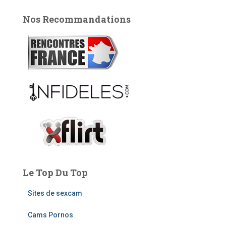
h
e
Nos Recommandations
r
c
h
e
r
:
Le Top Du Top
Sites de sexcam
Cams Pornos