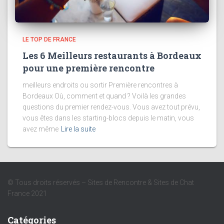
LE TOP DE FRANCE
Les 6 Meilleurs restaurants à Bordeaux
pour une première rencontre
meilleurs endroits ou sortir Première rencontres à
Bordeaux Où, comment et quand ? Voilà les grandes
questions du premier rendez-vous. Vous avez tout prévu,
vous êtes dans les starting-blocs depuis le matin, vous
avez même
Lire la suite
© Tous droits réservés – Sites de Rencontre & Sites de Chat
France 2021
Catégories