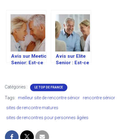
coquins –
sérieuse –
Classement des
Classement &
meilleurs sites
Avis
Avis sur Meetic
Avis sur Elite
Senior: Est-ce
Senior : Est-ce
un bon site de
un bon site de
rencontre pour
rencontre pour
personne âgée
personne âgée
Catégories :
LE TOP DE FRANCE
?
?
Tags:
meilleur site de rencontre sénior
rencontre sénior
sites de rencontre matures
sites de rencontres pour personnes âgées