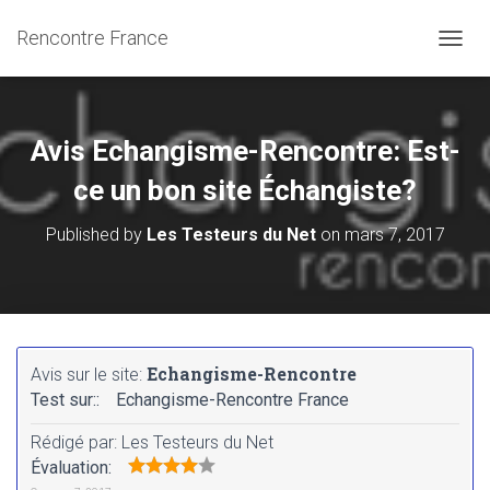
Rencontre France
OUVRI
Avis Echangisme-Rencontre: Est-
ce un bon site Échangiste?
Published by
Les Testeurs du Net
on
mars 7, 2017
Echangisme-Rencontre
Avis sur le site:
Test sur::
Echangisme-Rencontre France
Rédigé par:
Les Testeurs du Net
Évaluation: