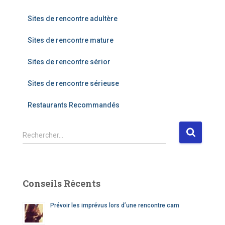
Sites de rencontre adultère
Sites de rencontre mature
Sites de rencontre sérior
Sites de rencontre sérieuse
Restaurants Recommandés
R
Rechercher…
e
c
h
e
Conseils Récents
r
c
Prévoir les imprévus lors d’une rencontre cam
h
e