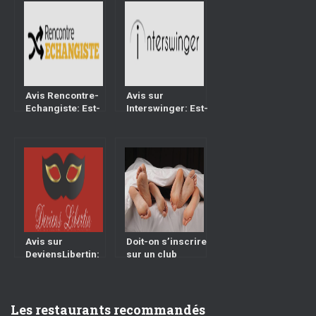
Avis Rencontre-
Avis sur
Echangiste: Est-
Interswinger: Est-
ce un bon site
ce un bon site
Échangiste?
Échangiste?
Avis sur
Doit-on s’inscrire
DeviensLibertin:
sur un club
Est-ce un bon site
échangiste ou un
Échangiste?
site de rencontre?
Les restaurants recommandés