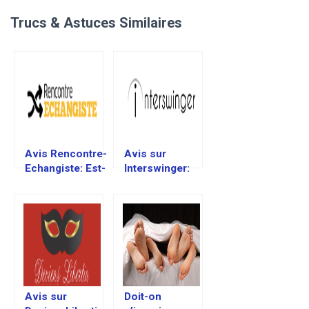
Trucs & Astuces Similaires
Avis Rencontre-
Avis sur
Echangiste: Est-
Interswinger:
ce un bon site
Est-ce un bon
Échangiste?
site Échangiste?
Avis sur
Doit-on