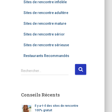
Sites de rencontre infidèle
Sites de rencontre adultère
Sites de rencontre mature
Sites de rencontre sérior
Sites de rencontre sérieuse
Restaurants Recommandés
R
Rechercher…
e
c
h
e
Conseils Récents
r
c
Il y a-t-il des sites de rencontre
h
100% gratuit