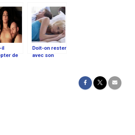
il
Doit-on rester
pter de
avec son
e un
copain s’il
ge à trois
nous trompe ?
 son
in?