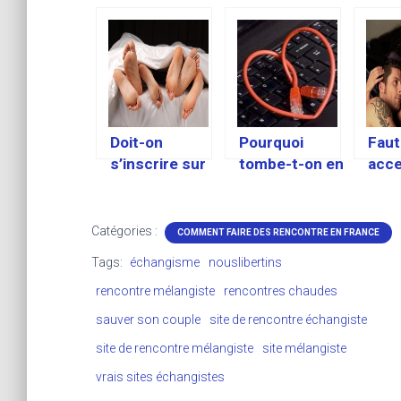
Doit-on
Pourquoi
Faut-
s’inscrire sur
tombe-t-on en
acce
un club
amour avec
fair
échangiste ou
des Cam Girls
ména
un site de
sur le chat par
avec
Catégories :
COMMENT FAIRE DES RENCONTRE EN FRANCE
rencontre?
webcam?
copa
Tags:
échangisme
nouslibertins
rencontre mélangiste
rencontres chaudes
sauver son couple
site de rencontre échangiste
site de rencontre mélangiste
site mélangiste
vrais sites échangistes