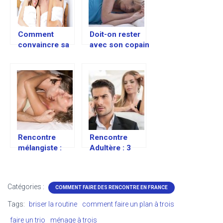
Comment
Doit-on rester
convaincre sa
avec son copain
femme
s’il nous trompe
d’accepter de
?
faire un ménage
à trois ?
Rencontre
Rencontre
mélangiste :
Adultère : 3
quelles
conseils pour
différences
ne pas vous
avec
faire coincer à
Catégories :
COMMENT FAIRE DES RENCONTRE EN FRANCE
l’échangisme ?
tromper
Tags:
briser la routine
comment faire un plan à trois
faire un trio
ménage à trois