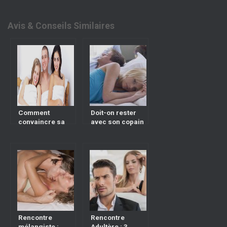
Avis & Conseils Similaires
Comment
Doit-on rester
convaincre sa
avec son copain
femme d’accepter
s’il nous trompe ?
de faire un
ménage à trois ?
Rencontre
Rencontre
mélangiste :
Adultère : 3