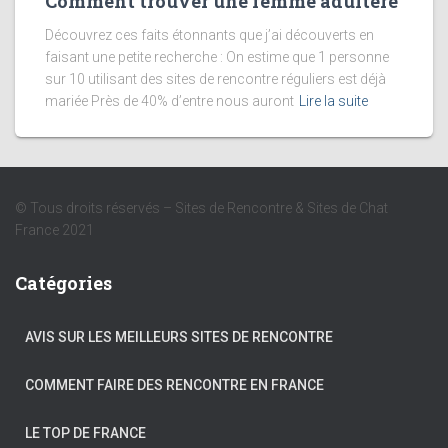
Comment trouver une femme adultère
Découvrez ces faits étonnants que j’ai découverts en
faisant une petite recherche : On estime que 1 personne
sur 10 utilisant des sites de rencontre réguliers est déjà
mariée Près de 40% d’entre nous auront
Lire la suite
© Tous droits réservés – Sites de Rencontre & Sites de Chat
France 2021
Catégories
AVIS SUR LES MEILLEURS SITES DE RENCONTRE
COMMENT FAIRE DES RENCONTRE EN FRANCE
LE TOP DE FRANCE