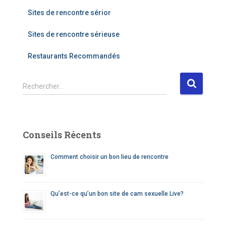
Sites de rencontre sérior
Sites de rencontre sérieuse
Restaurants Recommandés
R
Rechercher…
e
c
h
e
Conseils Récents
r
c
Comment choisir un bon lieu de rencontre
h
e
r
Qu’est-ce qu’un bon site de cam sexuelle Live?
: