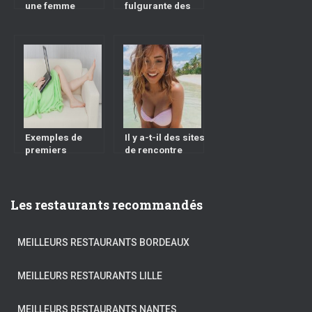
une femme
fulgurante des
adultère
sites de rencontre
sexe par webcam
Exemples de
Il y a-t-il des sites
premiers
de rencontre
messages sur un
100% gratuit
site de rencontre
français
Les restaurants recommandés
MEILLEURS RESTAURANTS BORDEAUX
MEILLEURS RESTAURANTS LILLE
MEILLEURS RESTAURANTS NANTES