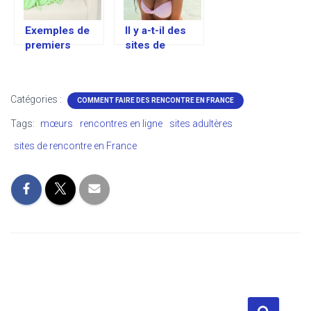
Exemples de
Il y a-t-il des
premiers
sites de
messages sur
rencontre 100%
un site de
gratuit
rencontre
Catégories :
COMMENT FAIRE DES RENCONTRE EN FRANCE
français
Tags:
mœurs
rencontres en ligne
sites adultères
sites de rencontre en France
R