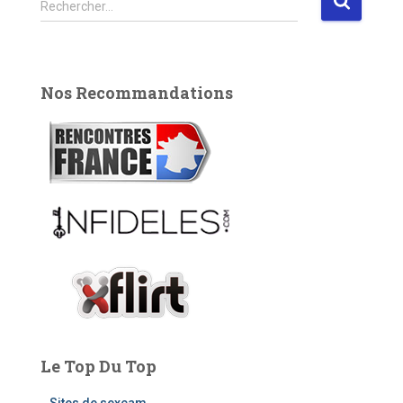
Rechercher…
e
c
h
e
Nos Recommandations
r
c
h
e
r
:
Le Top Du Top
Sites de sexcam