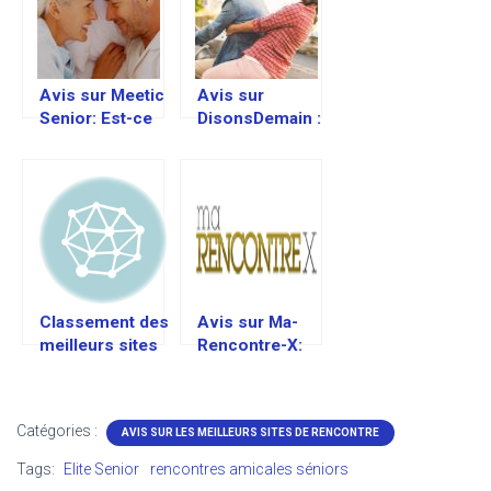
Avis sur Meetic
Avis sur
Senior: Est-ce
DisonsDemain :
un bon site de
Est-ce un bon
rencontre pour
site de
personne âgée
rencontre pour
?
personne âgée
?
Classement des
Avis sur Ma-
meilleurs sites
Rencontre-X:
de rencontre
Trucs pour
sénior
trouver un plan
cul
Catégories :
AVIS SUR LES MEILLEURS SITES DE RENCONTRE
Tags:
Elite Senior
rencontres amicales séniors