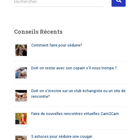
Rechercher…
e
c
h
e
Conseils Récents
r
c
Comment faire pour séduire?
h
e
r
Doit-on rester avec son copain s’il nous trompe ?
:
Doit-on s’inscrire sur un club échangiste ou un site de
rencontre?
Faire de nouvelles rencontres virtuelles Cam2Cam
5 astuces pour séduire une cougar