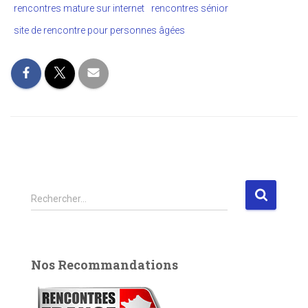
rencontres mature sur internet
rencontres sénior
site de rencontre pour personnes âgées
R
Rechercher…
e
c
h
e
Nos Recommandations
r
c
h