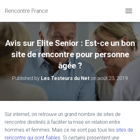
Rencontre France
OUVRI
Avis sur Elite Senior : Est-ce un bon
site de rencontre pour personne
âgée ?
Published by
Les Testeurs du Net
on
août 23, 2019
Sur internet, on retrouve un grand nombre de sites de
rencontre destinés à faciliter la mise en relation entre
hommes et femmes. Mais ce ne sont pas tous les
sites de
rencontre qui sont fiables
. Si certains présentent une